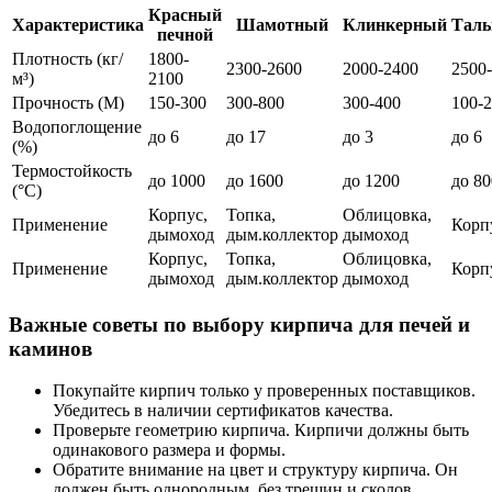
Красный
Характеристика
Шамотный
Клинкерный
Таль
печной
Плотность (кг/
1800-
2300-2600
2000-2400
2500
м³)
2100
Прочность (М)
150-300
300-800
300-400
100-
Водопоглощение
до 6
до 17
до 3
до 6
(%)
Термостойкость
до 1000
до 1600
до 1200
до 80
(°C)
Корпус,
Топка,
Облицовка,
Применение
Корпу
дымоход
дым.коллектор
дымоход
Корпус,
Топка,
Облицовка,
Применение
Корпу
дымоход
дым.коллектор
дымоход
Важные советы по выбору кирпича для печей и
каминов
Покупайте кирпич только у проверенных поставщиков.
Убедитесь в наличии сертификатов качества.
Проверьте геометрию кирпича. Кирпичи должны быть
одинакового размера и формы.
Обратите внимание на цвет и структуру кирпича. Он
должен быть однородным, без трещин и сколов.