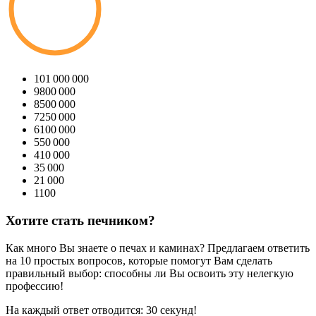
10
1 000 000
9
800 000
8
500 000
7
250 000
6
100 000
5
50 000
4
10 000
3
5 000
2
1 000
1
100
Хотите стать печником?
Как много Вы знаете о печах и каминах? Предлагаем ответить
на 10 простых вопросов, которые помогут Вам сделать
правильный выбор: способны ли Вы освоить эту нелегкую
профессию!
На каждый ответ отводится:
30 секунд
!