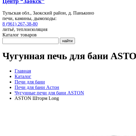
Центр “Заокск”
Тульская обл., Заокский район, д. Панькино
печи, камины, дымоходы:
8 (961) 267-38-80
литьё, теплоизоляция
Каталог товаров
найти
Чугунная печь для бани AST
Главная
Каталог
Печи для бани
Печи для бани Астон
Чугунные печи для бани ASTON
ASTON Шторм Long