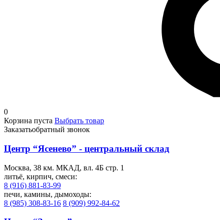
0
Корзина пуста
Выбрать товар
Заказать
обратный звонок
Центр “Ясенево” - центральный склад
Москва, 38 км. МКАД, вл. 4Б стр. 1
литьё, кирпич, смеси:
8 (916) 881-83-99
печи, камины, дымоходы:
8 (985) 308-83-16
8 (909) 992-84-62