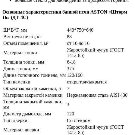
Большое стекло для наблюдения за процессом горения.
Основные характеристики банной печи ASTON «Шторм
16» (ДТ-4С)
Ш*В*Г, мм
440*750*640
Вес печи нетто, кг
88
Объем помещения, м³
от 10 до 16
Жаростойкий чугун (ГОСТ
Материал топки
1412-85)
Толщина топки, мм
6-18
Длина топки, мм
375
Длина топочного тоннеля, мм
120/160
Тип каменки
открытая//закрытая
Объем закрытой каменки, л
7
Материал закрытой каменки
Нержавеющая сталь AISI 430
Толщина закрытой каменки,
3
мм
Диаметр дымохода, мм
120
Тип дверки
Со стеклом
Жаростойкий чугун (ГОСТ
Материал дверки
1412-85)