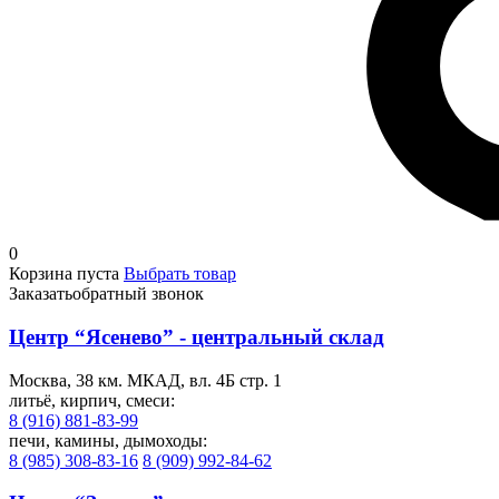
0
Корзина пуста
Выбрать товар
Заказать
обратный звонок
Центр “Ясенево” - центральный склад
Москва, 38 км. МКАД, вл. 4Б стр. 1
литьё, кирпич, смеси:
8 (916) 881-83-99
печи, камины, дымоходы:
8 (985) 308-83-16
8 (909) 992-84-62