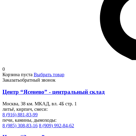
0
Корзина пуста
Выбрать товар
Заказать
обратный звонок
Центр “Ясенево” - центральный склад
Москва, 38 км. МКАД, вл. 4Б стр. 1
литьё, кирпич, смеси:
8 (916) 881-83-99
печи, камины, дымоходы:
8 (985) 308-83-16
8 (909) 992-84-62