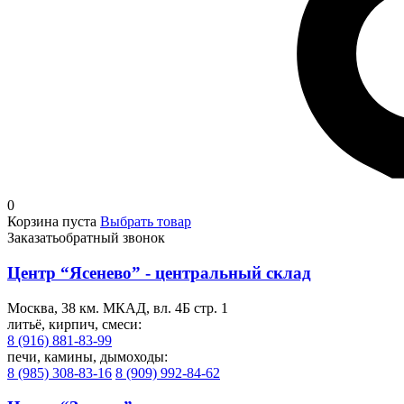
0
Корзина пуста
Выбрать товар
Заказать
обратный звонок
Центр “Ясенево” - центральный склад
Москва, 38 км. МКАД, вл. 4Б стр. 1
литьё, кирпич, смеси:
8 (916) 881-83-99
печи, камины, дымоходы:
8 (985) 308-83-16
8 (909) 992-84-62