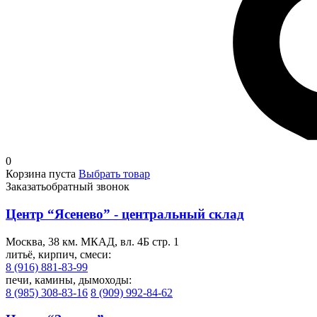
0
Корзина пуста
Выбрать товар
Заказать
обратный звонок
Центр “Ясенево” - центральный склад
Москва, 38 км. МКАД, вл. 4Б стр. 1
литьё, кирпич, смеси:
8 (916) 881-83-99
печи, камины, дымоходы:
8 (985) 308-83-16
8 (909) 992-84-62