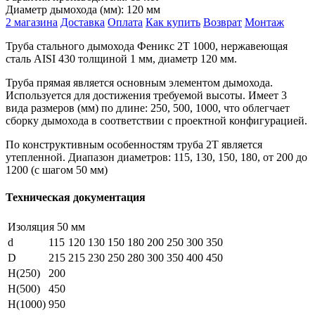
Диаметр дымохода (мм):
120 мм
2 магазина
Доставка
Оплата
Как купить
Возврат
Монтаж
Труба стального дымохода Феникс 2Т 1000, нержавеющая
сталь AISI 430 толщиной 1 мм, диаметр 120 мм.
Труба прямая является основным элементом дымохода.
Используется для достижения требуемой высоты. Имеет 3
вида размеров (мм) по длине: 250, 500, 1000, что облегчает
сборку дымохода в соответствии с проектной конфигурацией.
По конструктивным особенностям труба 2Т является
утепленной. Диапазон диаметров: 115, 130, 150, 180, от 200 до
1200 (с шагом 50 мм)
Техническая документация
Изоляция 50 мм
d
115
120
130
150
180
200
250
300
350
D
215
215
230
250
280
300
350
400
450
H(250)
200
H(500)
450
H(1000)
950