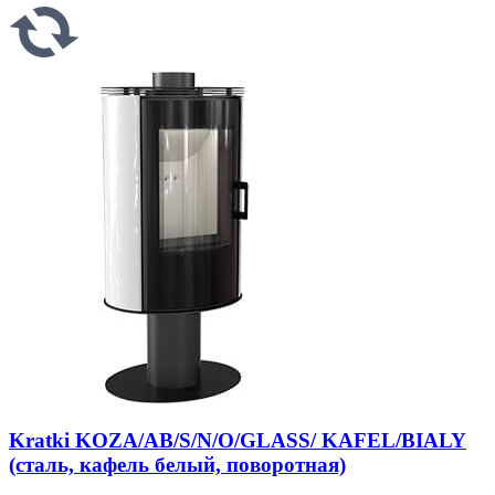
Kratki KOZA/AB/S/N/O/GLASS/ KAFEL/BIALY
(сталь, кафель белый, поворотная)