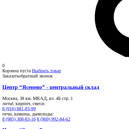
0
Корзина пуста
Выбрать товар
Заказать
обратный звонок
Центр “Ясенево” - центральный склад
Москва, 38 км. МКАД, вл. 4Б стр. 1
литьё, кирпич, смеси:
8 (916) 881-83-99
печи, камины, дымоходы:
8 (985) 308-83-16
8 (909) 992-84-62