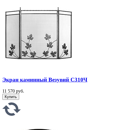
Экран каминный Везувий С310Ч
11 570 руб.