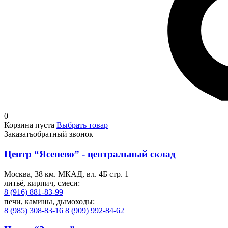
0
Корзина пуста
Выбрать товар
Заказать
обратный звонок
Центр “Ясенево” - центральный склад
Москва, 38 км. МКАД, вл. 4Б стр. 1
литьё, кирпич, смеси:
8 (916) 881-83-99
печи, камины, дымоходы:
8 (985) 308-83-16
8 (909) 992-84-62