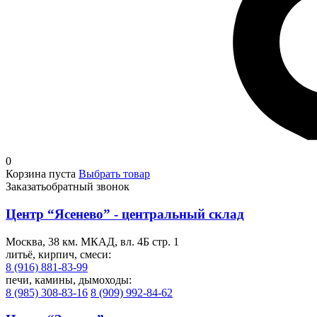
0
Корзина пуста
Выбрать товар
Заказать
обратный звонок
Центр “Ясенево” - центральный склад
Москва, 38 км. МКАД, вл. 4Б стр. 1
литьё, кирпич, смеси:
8 (916) 881-83-99
печи, камины, дымоходы:
8 (985) 308-83-16
8 (909) 992-84-62