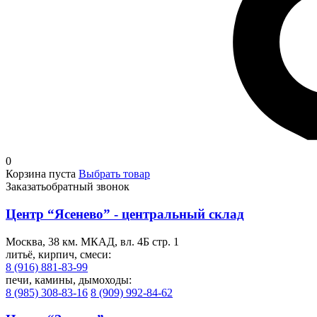
0
Корзина пуста
Выбрать товар
Заказать
обратный звонок
Центр “Ясенево” - центральный склад
Москва, 38 км. МКАД, вл. 4Б стр. 1
литьё, кирпич, смеси:
8 (916) 881-83-99
печи, камины, дымоходы:
8 (985) 308-83-16
8 (909) 992-84-62