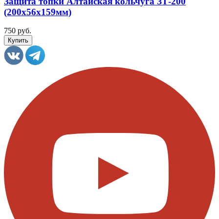
Защита топки Алтайская кольчуга ЗТ-200
(200х56х159мм)
750 руб.