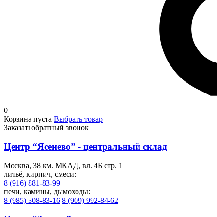
0
Корзина пуста
Выбрать товар
Заказать
обратный звонок
Центр “Ясенево” - центральный склад
Москва, 38 км. МКАД, вл. 4Б стр. 1
литьё, кирпич, смеси:
8 (916) 881-83-99
печи, камины, дымоходы:
8 (985) 308-83-16
8 (909) 992-84-62