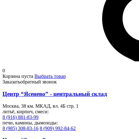
0
Корзина пуста
Выбрать товар
Заказать
обратный звонок
Центр “Ясенево” - центральный склад
Москва, 38 км. МКАД, вл. 4Б стр. 1
литьё, кирпич, смеси:
8 (916) 881-83-99
печи, камины, дымоходы:
8 (985) 308-83-16
8 (909) 992-84-62