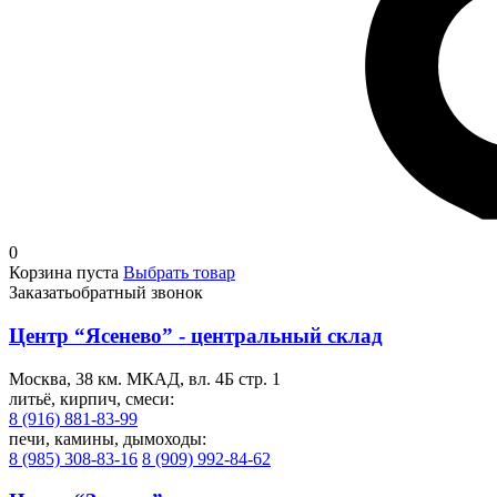
0
Корзина пуста
Выбрать товар
Заказать
обратный звонок
Центр “Ясенево” - центральный склад
Москва, 38 км. МКАД, вл. 4Б стр. 1
литьё, кирпич, смеси:
8 (916) 881-83-99
печи, камины, дымоходы:
8 (985) 308-83-16
8 (909) 992-84-62