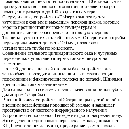
Номинальная мощность теплообменника – 10 киловатт, что
при обустройстве водяного отопления позволяет обогреть
помещение размером до 100 квадратных метров.
Сверху и снизу устройство «Гейзер» комплектуется
чугунными входным и выходным переходниками, которые
хорошо противостоят высоким температурам и
дополнительно перераспределяют тепловую энергию.
Толщина чугуна этих деталей – от 8 мм. Отверстия в патрубке
переходника имеют диаметр 120 мм., позволяют
устанавливать трубы по конденсату.
Соединение стального цилиндрического бака и чугунных
переходников уплотняется термостойким шнуром на
герметике.
По всей длине с внешней стороны бака устройства для
теплообмена проходят длинные шпильки, стягивающие
переходники и фиксирующие положение деталей. Шпильки
крепятся болтовым соединением.
Для слива воды из системы предназначен сливной патрубок
диаметром 1/2 дюйма.
Внешний кожух устройства «Гейзер» покрыт устойчивой к
внешним воздействиям порошковой эмалью и защищает
пространство от жёсткого инфракрасного излучения.
Устройство теплообмена «Гейзер» не просто нагревает воду.
Это изделие предотвращает перегрев дымохода, повышает
КПД печи или печи-камина, предохраняет дом от пожара.