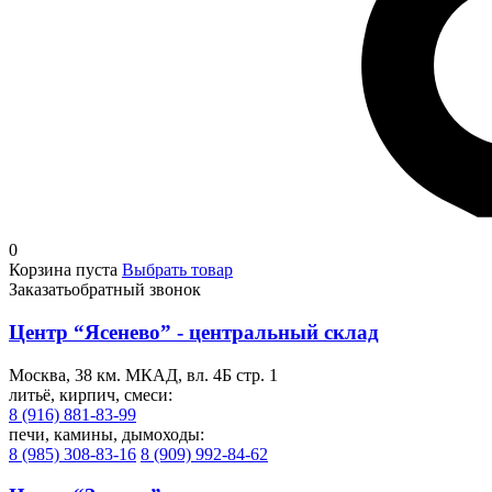
0
Корзина пуста
Выбрать товар
Заказать
обратный звонок
Центр “Ясенево” - центральный склад
Москва, 38 км. МКАД, вл. 4Б стр. 1
литьё, кирпич, смеси:
8 (916) 881-83-99
печи, камины, дымоходы:
8 (985) 308-83-16
8 (909) 992-84-62