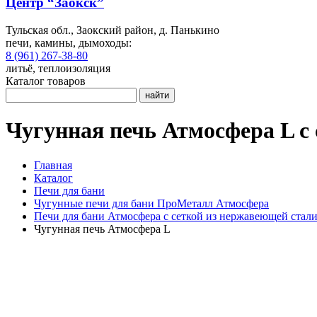
Центр “Заокск”
Тульская обл., Заокский район, д. Панькино
печи, камины, дымоходы:
8 (961) 267-38-80
литьё, теплоизоляция
Каталог товаров
найти
Чугунная печь Атмосфера L с
Главная
Каталог
Печи для бани
Чугунные печи для бани ПроМеталл Атмосфера
Печи для бани Атмосфера с сеткой из нержавеющей стал
Чугунная печь Атмосфера L