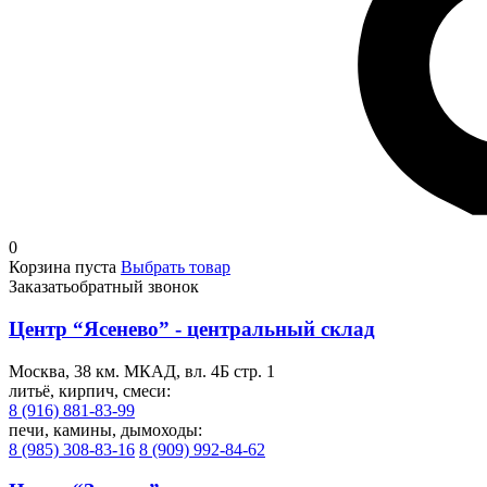
0
Корзина пуста
Выбрать товар
Заказать
обратный звонок
Центр “Ясенево” - центральный склад
Москва, 38 км. МКАД, вл. 4Б стр. 1
литьё, кирпич, смеси:
8 (916) 881-83-99
печи, камины, дымоходы:
8 (985) 308-83-16
8 (909) 992-84-62