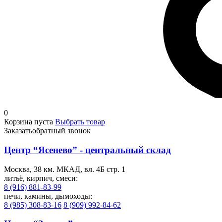
0
Корзина пуста
Выбрать товар
Заказать
обратный звонок
Центр “Ясенево” - центральный склад
Москва, 38 км. МКАД, вл. 4Б стр. 1
литьё, кирпич, смеси:
8 (916) 881-83-99
печи, камины, дымоходы:
8 (985) 308-83-16
8 (909) 992-84-62