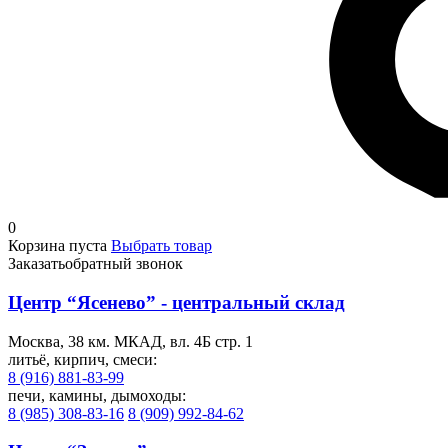
0
Корзина пуста
Выбрать товар
Заказать
обратный звонок
Центр “Ясенево” - центральный склад
Москва, 38 км. МКАД, вл. 4Б стр. 1
литьё, кирпич, смеси:
8 (916) 881-83-99
печи, камины, дымоходы:
8 (985) 308-83-16
8 (909) 992-84-62