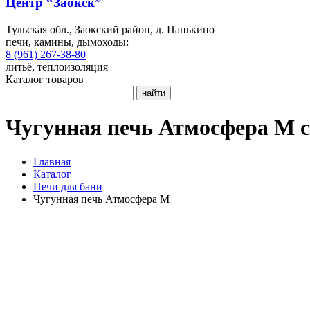
Центр “Заокск”
Тульская обл., Заокский район, д. Панькино
печи, камины, дымоходы:
8 (961) 267-38-80
литьё, теплоизоляция
Каталог товаров
найти
Чугунная печь Атмосфера М с
Главная
Каталог
Печи для бани
Чугунная печь Атмосфера М