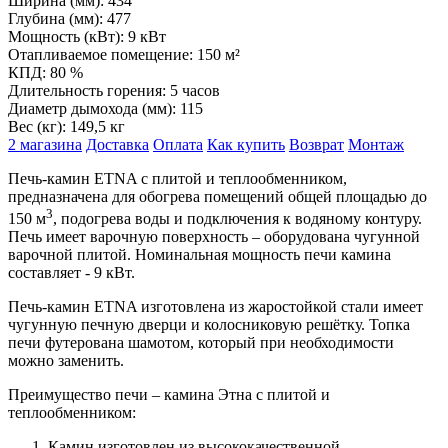
Ширина (мм):
434
Глубина (мм):
477
Мощность (кВт):
9 кВт
Отапливаемое помещение:
150 м²
КПД:
80 %
Длительность горения:
5 часов
Диаметр дымохода (мм):
115
Вес (кг):
149,5 кг
2 магазина
Доставка
Оплата
Как купить
Возврат
Монтаж
Печь-камин ETNA с плитой и теплообменником,
предназначена для обогрева помещений общей площадью до
3
150 м
, подогрева воды и подключения к водяному контуру.
Печь имеет варочную поверхность – оборудована чугунной
варочной плитой. Номинальная мощность печи камина
составляет - 9 кВт.
Печь-камин ETNA изготовлена из жаростойкой стали имеет
чугунную печную дверци и колосниковую решётку. Топка
печи футерована шамотом, который при необходимости
можно заменить.
Преимущество печи – камина Этна с плитой и
теплообменником:
Камин изготовлен из высококачественной