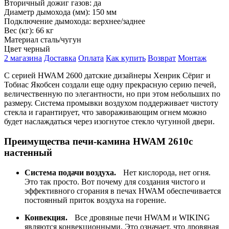
Вторичный дожиг газов:
да
Диаметр дымохода (мм):
150 мм
Подключение дымохода:
верхнее/заднее
Вес (кг):
66 кг
Материал
сталь/чугун
Цвет
черный
2 магазина
Доставка
Оплата
Как купить
Возврат
Монтаж
С серией HWAM 2600 датские дизайнеры Хенрик Сёриг и
Тобиас Якобсен создали еще одну прекрасную серию печей,
величественную по элегантности, но при этом небольших по
размеру. Система промывки воздухом поддерживает чистоту
стекла и гарантирует, что завораживающим огнем можно
будет наслаждаться через изогнутое стекло чугунной двери.
Преимущества печи-камина HWAM 2610c
настенный
Система подачи воздуха.
Нет кислорода, нет огня.
Это так просто. Вот почему для создания чистого и
эффективного сгорания в печах HWAM обеспечивается
постоянный приток воздуха на горение.
Конвекция.
Все дровяные печи HWAM и WIKING
являются конвекционными. Это означает, что дровяная