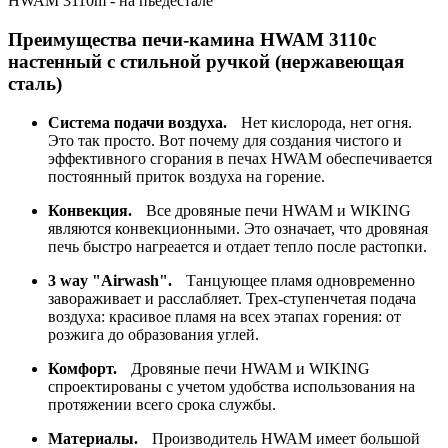
HWAM 3110m - на пьедестале
Преимущества печи-камина HWAM 3110c
настенный с стильной ручкой (нержавеющая
сталь)
Система подачи воздуха.
Нет кислорода, нет огня.
Это так просто. Вот почему для создания чистого и
эффективного сгорания в печах HWAM обеспечивается
постоянный приток воздуха на горение.
Конвекция.
Все дровяные печи HWAM и WIKING
являются конвекционными. Это означает, что дровяная
печь быстро нагреается и отдает тепло после растопки.
3 way "Airwash".
Танцующее пламя одновременно
завораживает и расслабляет. Трех-ступенчетая подача
воздуха: красивое пламя на всех этапах горения: от
розжига до образования углей.
Комфорт.
Дровяные печи HWAM и WIKING
спроектированы с учетом удобства использования на
протяжении всего срока службы.
Материалы.
Производитель HWAM имеет большой