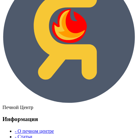
Печной Центр
Информация
- О печном центре
- Статьи