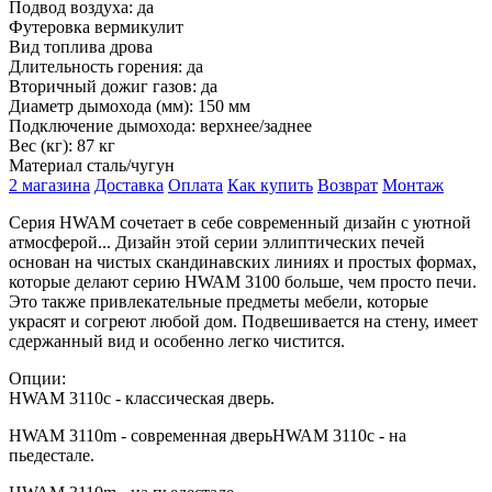
Подвод воздуха:
да
Футеровка
вермикулит
Вид топлива
дрова
Длительность горения:
да
Вторичный дожиг газов:
да
Диаметр дымохода (мм):
150 мм
Подключение дымохода:
верхнее/заднее
Вес (кг):
87 кг
Материал
сталь/чугун
2 магазина
Доставка
Оплата
Как купить
Возврат
Монтаж
Серия HWAM сочетает в себе современный дизайн с уютной
атмосферой... Дизайн этой серии эллиптических печей
основан на чистых скандинавских линиях и простых формах,
которые делают серию HWAM 3100 больше, чем просто печи.
Это также привлекательные предметы мебели, которые
украсят и согреют любой дом. Подвешивается на стену, имеет
сдержанный вид и особенно легко чистится.
Опции:
HWAM 3110c - классическая дверь.
HWAM 3110m - современная дверьHWAM 3110c - на
пьедестале.