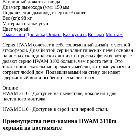
Вторичный дожиг газов:
да
Диаметр дымохода (мм):
150 мм
Подключение дымохода:
верхнее/заднее
Вес (кг):
98 кг
Материал
сталь/чугун
Цвет
черный
2 магазина
Доставка
Оплата
Как купить
Возврат
Монтаж
Серия HWAM сочетает в себе современный дизайн с уютной
атмосферой. Дизайн этой серии эллиптических печей основан
на чистых скандинавских линиях и простых формах, которые
делают серию HWAM 3100 больше, чем просто печи. Это
также привлекательные предметы мебели, которые украсят и
согреют любой дом. Подвешиваемый на стену, он имеет
сдержанный вид и особенно легко чистится.
Опции:
HWAM 3110 - Доступен на пьедестале, цоколе или для
настенного монтажа..
HWAM 3110 - Доступен в серой или черной стали.
Преимущества печи-камина HWAM 3110m
черный на постаменте