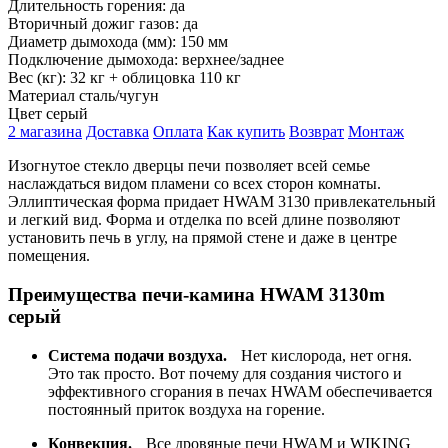
Длительность горения:
да
Вторичный дожиг газов:
да
Диаметр дымохода (мм):
150 мм
Подключение дымохода:
верхнее/заднее
Вес (кг):
32 кг + облицовка 110 кг
Материал
сталь/чугун
Цвет
серый
2 магазина
Доставка
Оплата
Как купить
Возврат
Монтаж
Изогнутое стекло дверцы печи позволяет всей семье
наслаждаться видом пламени со всех сторон комнаты.
Эллиптическая форма придает HWAM 3130 привлекательный
и легкий вид. Форма и отделка по всей длине позволяют
установить печь в углу, на прямой стене и даже в центре
помещения.
Преимущества печи-камина HWAM 3130m
серый
Система подачи воздуха.
Нет кислорода, нет огня.
Это так просто. Вот почему для создания чистого и
эффективного сгорания в печах HWAM обеспечивается
постоянный приток воздуха на горение.
Конвекция.
Все дровяные печи HWAM и WIKING