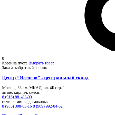
0
Корзина пуста
Выбрать товар
Заказать
обратный звонок
Центр “Ясенево” - центральный склад
Москва, 38 км. МКАД, вл. 4Б стр. 1
литьё, кирпич, смеси:
8 (916) 881-83-99
печи, камины, дымоходы:
8 (985) 308-83-16
8 (909) 992-84-62