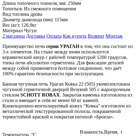
Длина топочного тоннеля, мм:
250мм
Топиться:
Из смежного помещения
Вид топлива
дрова
Диаметр дымохода (мм):
115мм
Вес (кг):
126,9кг
Материал
Чугун
2 магазина
Доставка
Оплата
Как купить
Возврат
Монтаж
Преимущество печи
серии УРАГАН
в том, что она состоит из
3-х элементов. На стыке между ними используется
керамический шнур с рабочей температурой 1200 градусов,
топка печи абсолютно герметична. Для фиксации деталей
между собой применяется болтовое соединение, что даёт
100% гарантию безопасности при эксплуатации.
Банная чугунная печь Ураган Ковка 22 (505) укомплектована
чугунной герметичной дверцей Везувий 505 с жаропрочным
стеклом
SCHOTT ROBAX
. Закрытая каменка изготовлена из
стали и вмещает в себя не менее 60 кг камней.
Конвекционно-вентилируемый кожух "Ковка" изготовлен из
металлической текстурированной полосы, покрашенной
термостойкой краской и покрытая патиной «Бронза».
Влажность,
Время, t
Температура ,°С