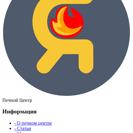
Печной Центр
Информация
- О печном центре
- Статьи