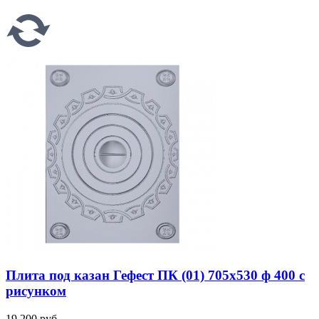
Плита под казан Гефест ПК (01) 705x530 ф 400 с
рисунком
19 200 руб.