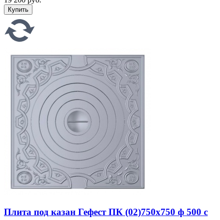
Плита под казан Гефест ПК (02)750x750 ф 500 с