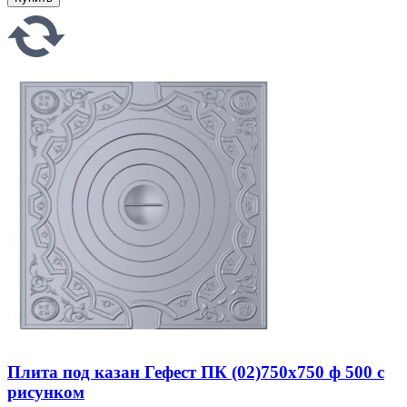
Плита под казан Гефест ПК (02)750x750 ф 500 с
рисунком