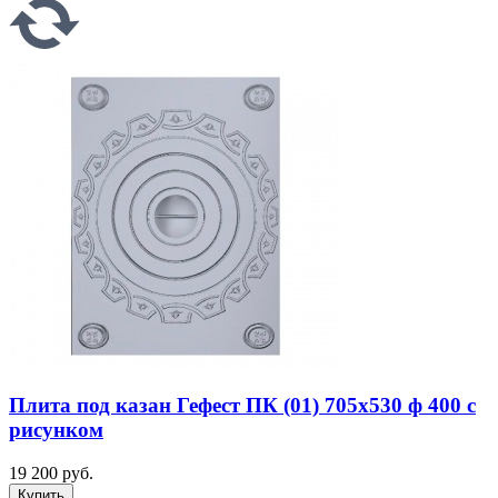
Плита под казан Гефест ПК (01) 705x530 ф 400 с
рисунком
19 200 руб.