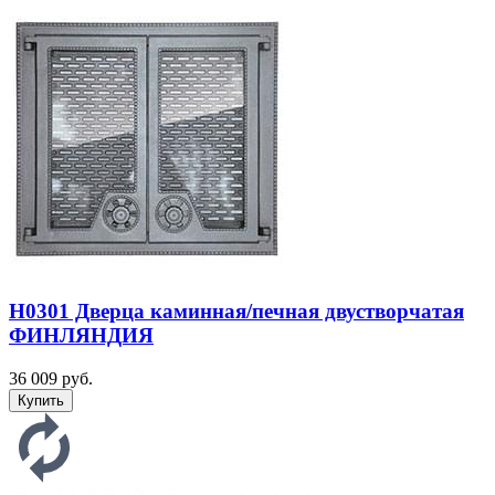
H0301 Дверца каминная/печная двустворчатая
ФИНЛЯНДИЯ
36 009 руб.