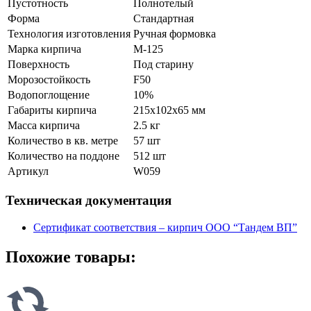
Пустотность
Полнотелый
Форма
Стандартная
Технология изготовления
Ручная формовка
Марка кирпича
М-125
Поверхность
Под старину
Морозостойкость
F50
Водопоглощение
10%
Габариты кирпича
215x102x65 мм
Масса кирпича
2.5 кг
Количество в кв. метре
57 шт
Количество на поддоне
512 шт
Артикул
W059
Техническая документация
Сертификат соответствия – кирпич ООО “Тандем ВП”
Похожие товары: