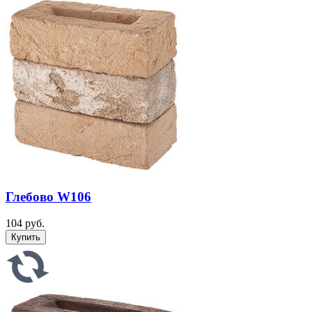
Глебово W106
104 руб.