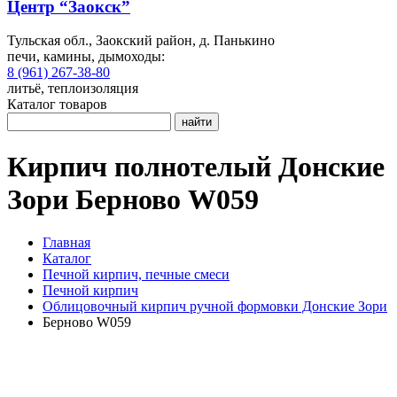
Центр “Заокск”
Тульская обл., Заокский район, д. Панькино
печи, камины, дымоходы:
8 (961) 267-38-80
литьё, теплоизоляция
Каталог товаров
найти
Кирпич полнотелый Донские
Зори Берново W059
Главная
Каталог
Печной кирпич, печные смеси
Печной кирпич
Облицовочный кирпич ручной формовки Донские Зори
Берново W059