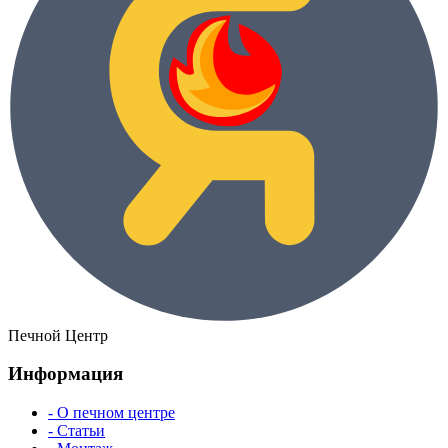
Печной Центр
Информация
- О печном центре
- Статьи