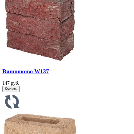
Вишняково W137
147 руб.