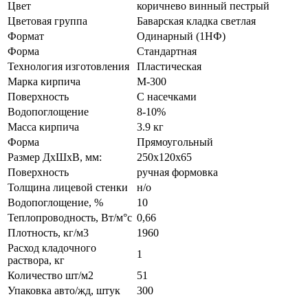
Цвет
коричнево винный пестрый
Цветовая группа
Баварская кладка светлая
Формат
Одинарный (1НФ)
Форма
Стандартная
Технология изготовления
Пластическая
Марка кирпича
М-300
Поверхность
С насечками
Водопоглощение
8-10%
Масса кирпича
3.9 кг
Форма
Прямоугольный
Размер ДхШхВ, мм:
250х120х65
Поверхность
ручная формовка
Толщина лицевой стенки
н/о
Водопоглощение, %
10
Теплопроводность, Вт/м°с
0,66
Плотность, кг/м3
1960
Расход кладочного
1
раствора, кг
Количество шт/м2
51
Упаковка авто/жд, штук
300