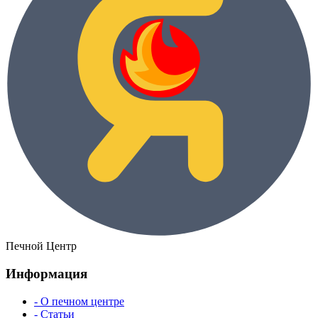
Печной Центр
Информация
- О печном центре
- Статьи