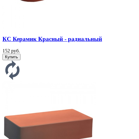
КС Керамик Красный - радиальный
152 руб.