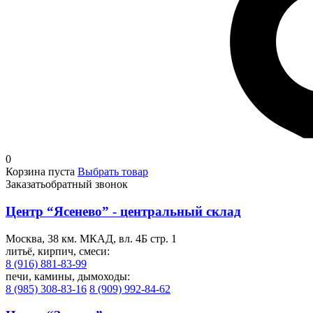
0
Корзина пуста
Выбрать товар
Заказать
обратный звонок
Центр “Ясенево” - центральный склад
Москва, 38 км. МКАД, вл. 4Б стр. 1
литьё, кирпич, смеси:
8 (916) 881-83-99
печи, камины, дымоходы:
8 (985) 308-83-16
8 (909) 992-84-62