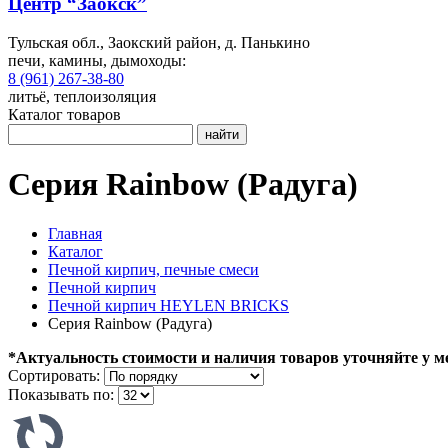
Центр “Заокск”
Тульская обл., Заокский район, д. Панькино
печи, камины, дымоходы:
8 (961) 267-38-80
литьё, теплоизоляция
Каталог товаров
найти
Серия Rainbow (Радуга)
Главная
Каталог
Печной кирпич, печные смеси
Печной кирпич
Печной кирпич HEYLEN BRICKS
Серия Rainbow (Радуга)
*Актуальность стоимости и наличия товаров уточняйте у м
Сортировать:
Показывать по: