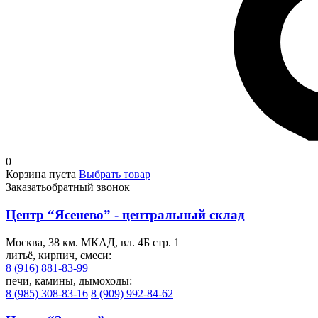
0
Корзина пуста
Выбрать товар
Заказать
обратный звонок
Центр “Ясенево” - центральный склад
Москва, 38 км. МКАД, вл. 4Б стр. 1
литьё, кирпич, смеси:
8 (916) 881-83-99
печи, камины, дымоходы:
8 (985) 308-83-16
8 (909) 992-84-62