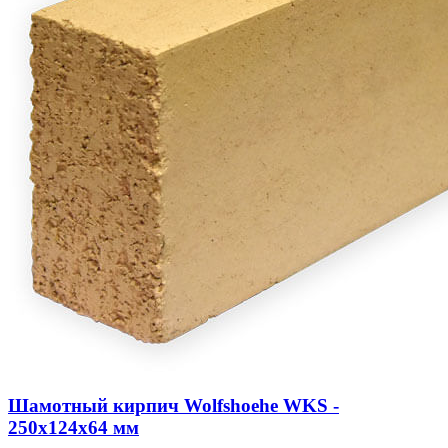
Шамотный кирпич Wolfshoehe WKS -
250х124х64 мм