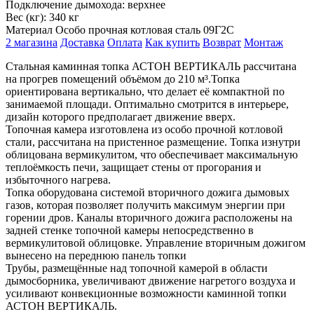
Подключение дымохода:
верхнее
Вес (кг):
340 кг
Материал
Особо прочная котловая сталь 09Г2С
2 магазина
Доставка
Оплата
Как купить
Возврат
Монтаж
Стальная каминная топка АСТОН ВЕРТИКАЛЬ рассчитана
на прогрев помещений объёмом до 210 м³.Топка
ориентирована вертикально, что делает её компактной по
занимаемой площади. Оптимально смотрится в интерьере,
дизайн которого предполагает движение вверх.
Топочная камера изготовлена из особо прочной котловой
стали, рассчитана на пристенное размещение. Топка изнутри
облицована вермикулитом, что обеспечивает максимальную
теплоёмкость печи, защищает стены от прогорания и
избыточного нагрева.
Топка оборудована системой вторичного дожига дымовых
газов, которая позволяет получить максимум энергии при
горении дров. Каналы вторичного дожига расположены на
задней стенке топочной камеры непосредственно в
вермикулитовой облицовке. Управление вторичным дожигом
вынесено на переднюю панель топки
Трубы, размещённые над топочной камерой в области
дымосборника, увеличивают движение нагретого воздуха и
усиливают конвекционные возможности каминной топки
АСТОН ВЕРТИКАЛЬ.