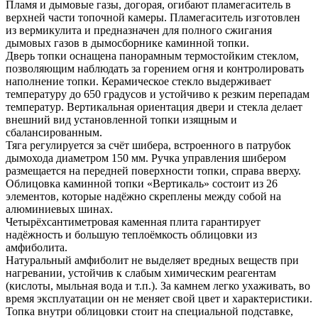
Пламя и дымовые газы, догорая, огибают пламегаситель в
верхней части топочной камеры. Пламегаситель изготовлен
из вермикулита и предназначен для полного сжигания
дымовых газов в дымосборнике каминной топки.
Дверь топки оснащена панорамным термостойким стеклом,
позволяющим наблюдать за горением огня и контролировать
наполнение топки. Керамическое стекло выдерживает
температуру до 650 градусов и устойчиво к резким перепадам
температур. Вертикальная ориентация двери и стекла делает
внешний вид установленной топки изящным и
сбалансированным.
Тяга регулируется за счёт шибера, встроенного в патрубок
дымохода диаметром 150 мм. Ручка управления шибером
размещается на передней поверхности топки, справа вверху.
Облицовка каминной топки «Вертикаль» состоит из 26
элементов, которые надёжно скреплены между собой на
алюминиевых шинах.
Четырёхсантиметровая каменная плита гарантирует
надёжность и большую теплоёмкость облицовки из
амфиболита.
Натуральный амфиболит не выделяет вредных веществ при
нагревании, устойчив к слабым химическим реагентам
(кислоты, мыльная вода и т.п.). За камнем легко ухаживать, во
время эксплуатации он не меняет свой цвет и характеристики.
Топка внутри облицовки стоит на специальной подставке,