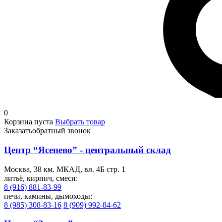
0
Корзина пуста
Выбрать товар
Заказать
обратный звонок
Центр “Ясенево” - центральный склад
Москва, 38 км. МКАД, вл. 4Б стр. 1
литьё, кирпич, смеси:
8 (916) 881-83-99
печи, камины, дымоходы:
8 (985) 308-83-16
8 (909) 992-84-62