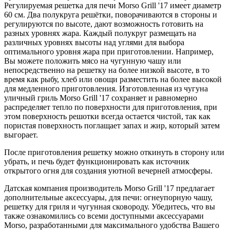
Регулируемая решетка для печи Morso Grill '17 имеет диаметр
60 см. Два полукруга решётки, поворачиваются в стороны и
регулируются по высоте, дают возможность готовить на
разных уровнях жара. Каждый полукруг размещать на
различных уровнях высоты над углями для выбора
оптимального уровня жара при приготовлении. Например,
Вы можете положить мясо на чугунную чашу или
непосредственно на решетку на более низкой высоте, в то
время как рыбу, хлеб или овощи разместить на более высокой
для медленного приготовления. Изготовленная из чугуна
уличный гриль Morso Grill '17 сохраняет и равномерно
распределяет тепло по поверхности для приготовления, при
этом поверхность решотки всегда остается чистой, так как
пористая поверхность поглащает запах и жир, который затем
выгорает.
После приготовления решетку можно откинуть в сторону или
убрать, и печь будет функционировать как источник
открытого огня для создания уютной вечерней атмосферы.
Датская компания производитель Morso Grill '17 предлагает
дополнительные аксессуары, для печи: огнеупорную чашу,
решетку для гриля и чугунная сковороду. Убедитесь, что вы
также ознакомились со всеми доступными аксессуарами
Morso, разработанными для максимального удобства Вашего