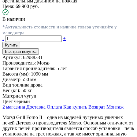
орегинальным дизайном на ножках.
Цена: 69 900 руб.
В наличии
*Актуальность стоимости и наличие товара уточняйте у
менеджера.
-
+
Быстрая покупка
Артикул:
62988331
Производитель:
Morsø
Гарантия производителя:
5 лет
Высота (мм):
1090 мм
Диаметр
550 мм
Вид топлива
дрова
Вес (кг):
50 кг
Материал
чугун
Цвет
черный
2 магазина
Доставка
Оплата
Как купить
Возврат
Монтаж
Morsø Grill Forno II – одна из моделей чугунных уличных
печей Датского производителя Morso. Основным отличием от
других печей производителя является способ установки - печь
установлена на трех ножках, а так же имеет оригинальную