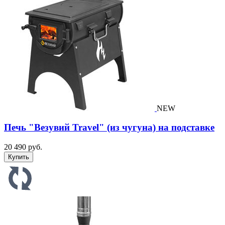
NEW
Печь "Везувий Travel" (из чугуна) на подставке
20 490 руб.