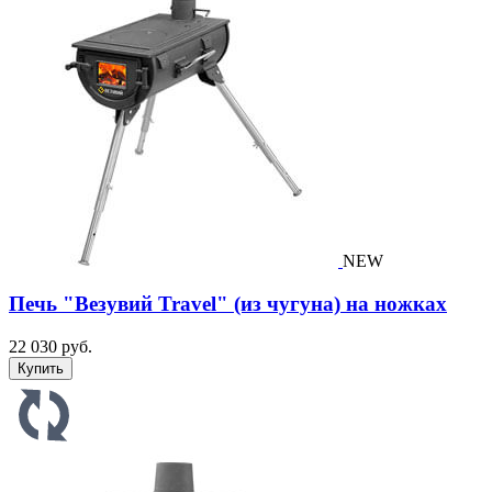
NEW
Печь "Везувий Travel" (из чугуна) на ножках
22 030 руб.