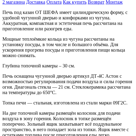
2 магазина
Доставка
Оплата
Как купить
Возврат
Монтаж
Печь под казан ОТ ШЕФА имеет цилиндрическую форму, с
удобной чугунной дверью и конфорками из чугуна.
Аккуратная, компактная и эстетичная печь рассчитана на
приготовление или разогрев еды.
Мощные теплоёмкие кольца из чугуна рассчитаны на
установку посуды, в том числе и большого объёма. Для
ускорения прогрева посуды и приготовления пищи кольца
можно снимать.
Глубина топочной камеры – 30 см.
Печь оснащена чугунной дверью артикул ДТ-4С Астон с
возможностью регулирования подачи воздуха и силы горения
огня. Диагональ стекла — 21 см. Стеклокерамика рассчитана
на температуры до 650°C.
Топка печи — стальная, изготовлена из стали марки 09Г2С.
На дне топочной камеры размещён колосник для подачи
воздуха в зону горения. Колосник в топке размещён
поперечно. Зольный ящик захватывает всё поддувальное
пространство, в него попадает зола из топки. Ящик вместе с
остатками топлива после приготовления еды легко