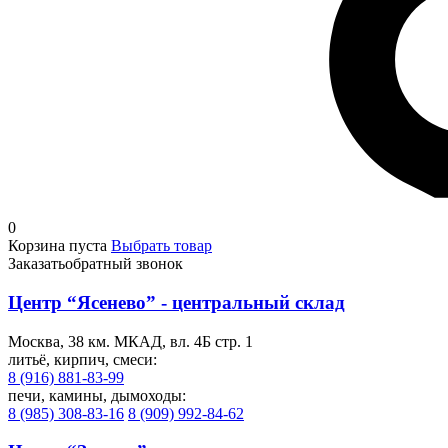
0
Корзина пуста
Выбрать товар
Заказать
обратный звонок
Центр “Ясенево” - центральный склад
Москва, 38 км. МКАД, вл. 4Б стр. 1
литьё, кирпич, смеси:
8 (916) 881-83-99
печи, камины, дымоходы:
8 (985) 308-83-16
8 (909) 992-84-62