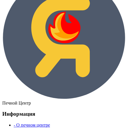
Печной Центр
Информация
- О печном центре