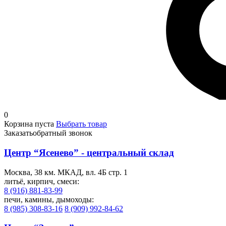
0
Корзина пуста
Выбрать товар
Заказать
обратный звонок
Центр “Ясенево” - центральный склад
Москва, 38 км. МКАД, вл. 4Б стр. 1
литьё, кирпич, смеси:
8 (916) 881-83-99
печи, камины, дымоходы:
8 (985) 308-83-16
8 (909) 992-84-62