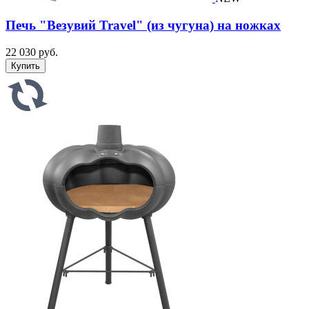
Печь "Везувий Travel" (из чугуна) на ножках
22 030 руб.