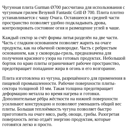
Чугунная плита Gurman Ø700 рассчитана для использования с
чугунным грилем Везувий Fantastic Grill Ø 700. Плита плотно
устанавливается с чашу Очага. Оставшееся в средней части
пространство позволяет удобно подкладывать дрова,
контролировать состояние огня и размещение углей в чаше.
Каждый сектор за счёт формы литья разделён на две части.
Часть с гладким основанием позволяет жарить на очаге
продукты, как на обычной сковородке. Часть с ребристым
основанием, как у сковороды-гриль, предназначена для
получения красивого узора на готовых продуктах. Небольшой
бортик по краю плиты ограничивает рабочее пространство,
предотвращает попадание жира в огонь и его возгорание.
Плита изготовлена из чугуна, разрешённого для применения в
пищевой промышленности. Рабочие поверхности плиты-
сектора толщиной 10 мм. Такая толщина предотвращает
деформацию металла во время нагрева и готовки.
Дополнительные рёбра жёсткости на нижней поверхности
усиливают конструкцию и позволяют уменьшить общий вес
плиты. Большая теплоёмкость чугуна позволяет быстро
приготовить на очаге мясо, рыбу, овощи, грибы. Разогретая
поверхность легко отдаёт энергию продуктам, которые
готовятся легко и просто.