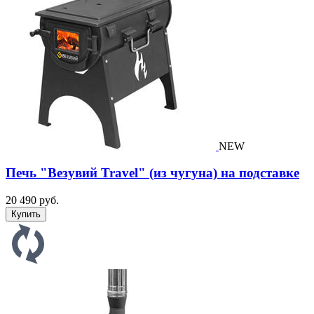
NEW
Печь "Везувий Travel" (из чугуна) на подставке
20 490 руб.