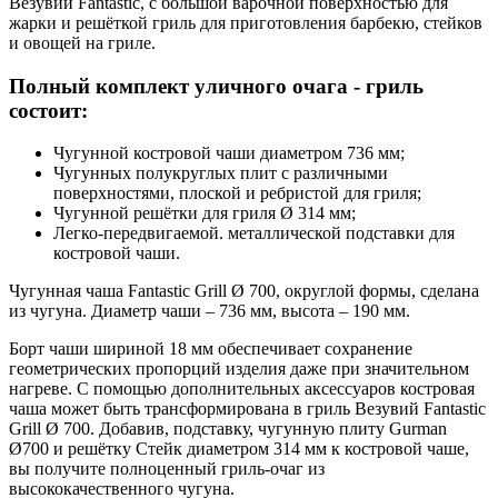
Везувий Fantastic, с большой варочной поверхностью для
жарки и решёткой гриль для приготовления барбекю, стейков
и овощей на гриле.
Полный комплект уличного очага - гриль
состоит:
Чугунной костровой чаши диаметром 736 мм;
Чугунных полукруглых плит с различными
поверхностями, плоской и ребристой для гриля;
Чугунной решётки для гриля Ø 314 мм;
Легко-передвигаемой. металлической подставки для
костровой чаши.
Чугунная чаша Fantastic Grill Ø 700, округлой формы, сделана
из чугуна. Диаметр чаши – 736 мм, высота – 190 мм.
Борт чаши шириной 18 мм обеспечивает сохранение
геометрических пропорций изделия даже при значительном
нагреве. С помощью дополнительных аксессуаров костровая
чаша может быть трансформирована в гриль Везувий Fantastic
Grill Ø 700. Добавив, подставку, чугунную плиту Gurman
Ø700 и решётку Стейк диаметром 314 мм к костровой чаше,
вы получите полноценный гриль-очаг из
высококачественного чугуна.